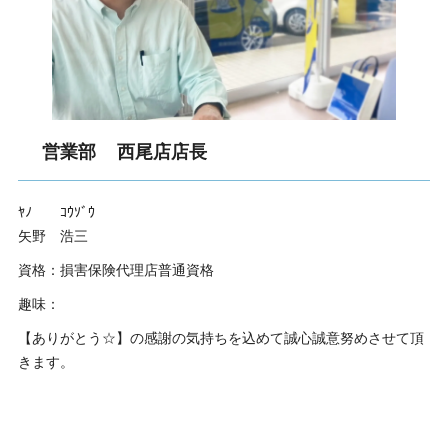
営業部 西尾店店長
ﾔﾉ ｺｳｿﾞｳ
矢野 浩三
資格：損害保険代理店普通資格
趣味：
【ありがとう☆】の感謝の気持ちを込めて誠心誠意努めさせて頂
きます。